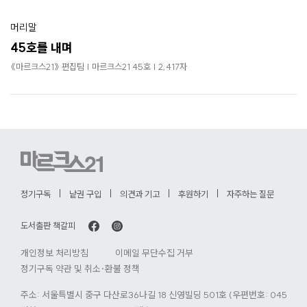
머리말
45호를 내며
《마르크스21》 편집팀 | 마르크스21 45호 | 2,417자
정기구독
낱권 구입
의견과 기고
후원하기
자주하는 질문
도서출판 책갈피
개인정보 처리방침
이메일 무단수집 거부
정기구독 약관 및 취소·환불 정책
주소: 서울특별시 중구 다산로36나길 18 신영빌딩 501호 (우편번호: 04584)