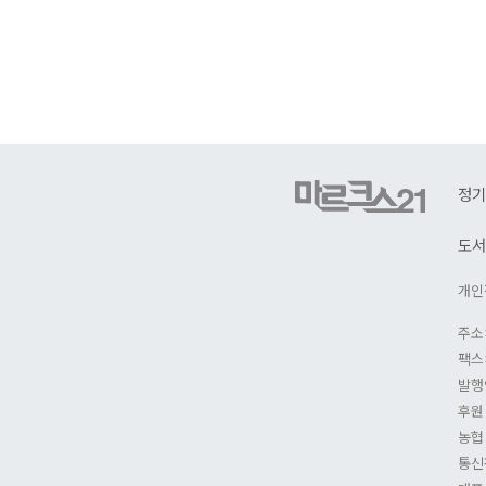
정기
도서
개인
주소
팩스:
발행
후원
농협 
통신