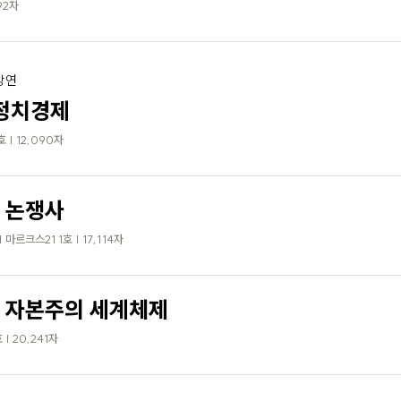
92자
강연
정치경제
 | 12,090자
 논쟁사
르크스21 1호 | 17,114자
, 자본주의 세계체제
| 20,241자