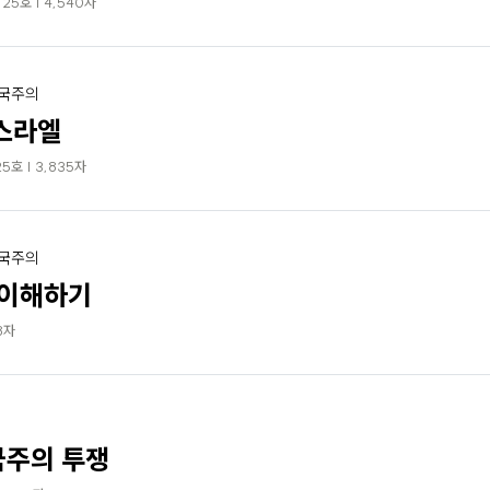
5호 | 4,540자
제국주의
스라엘
5호 | 3,835자
제국주의
 이해하기
8자
국주의 투쟁