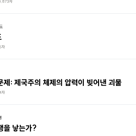
0,873자
도
도
55자
문제: 제국주의 체제의 압력이 빚어낸 괴물
44자
쟁
쟁을 낳는가?