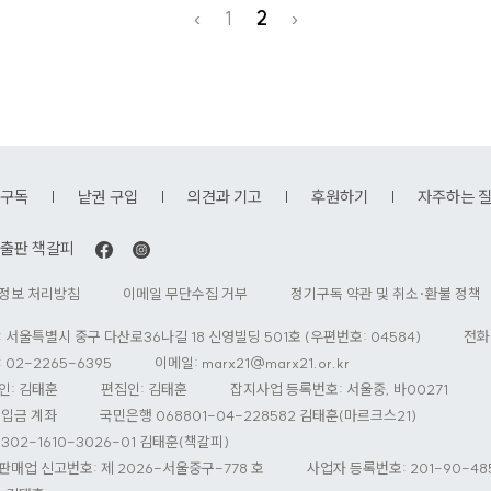
‹
1
2
›
구독
낱권 구입
의견과 기고
후원하기
자주하는 
출판 책갈피
정보 처리방침
이메일 무단수집 거부
정기구독 약관 및 취소·환불 정책
: 서울특별시 중구 다산로36나길 18 신영빌딩 501호 (우편번호: 04584)
전화
 02-2265-6395
이메일:
marx21@marx21.or.kr
인: 김태훈
편집인: 김태훈
잡지사업 등록번호: 서울중, 바00271
 입금 계좌
국민은행 068801-04-228582 김태훈(마르크스21)
302-1610-3026-01 김태훈(책갈피)
판매업 신고번호: 제 2026-서울중구-778 호
사업자 등록번호: 201-90-48