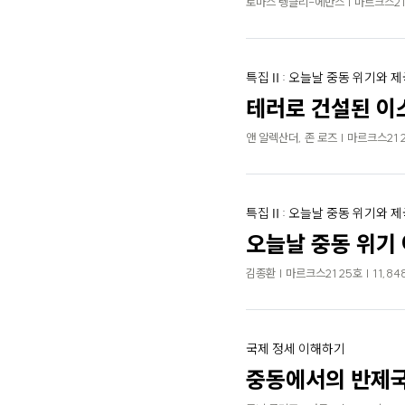
토마스 텡글리-에반스 | 마르크스21 2
로
가
기
특집Ⅱ: 오늘날 중동 위기와 
테러로 건설된 이
앤 알렉산더, 존 로즈 | 마르크스21 2
특집Ⅱ: 오늘날 중동 위기와 
오늘날 중동 위기
김종환 | 마르크스21 25호 | 11,84
국제 정세 이해하기
중동에서의 반제