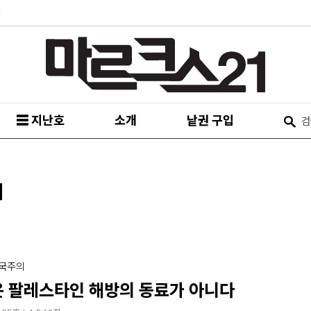
피
☰ 지난호
소개
낱권 구입
의
제국주의
 팔레스타인 해방의 동료가 아니다