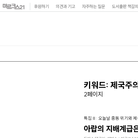
본
후원하기
의견과 기고
자주하는 질문
도서출판 책갈
문
바
로
가
기
메
인
내
키워드: 제국주
비
2페이지
게
이
특집Ⅱ: 오늘날 중동 위기와 
션
아랍의 지배계급은
바