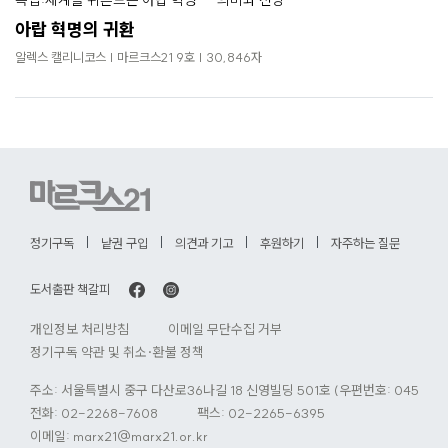
아랍 혁명의 귀환
알렉스 캘리니코스 | 마르크스21 9호 | 30,846자
정기구독
낱권 구입
의견과 기고
후원하기
자주하는 질문
도서출판 책갈피
개인정보 처리방침
이메일 무단수집 거부
정기구독 약관 및 취소·환불 정책
주소: 서울특별시 중구 다산로36나길 18 신영빌딩 501호 (우편번호: 04584)
전화:
02-2268-7608
팩스: 02-2265-6395
이메일:
marx21@marx21.or.kr