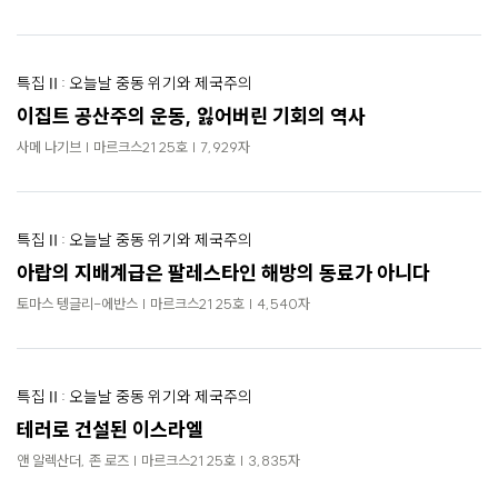
로
가
기
특집Ⅱ: 오늘날 중동 위기와 제국주의
이집트 공산주의 운동, 잃어버린 기회의 역사
사메 나기브 | 마르크스21 25호 | 7,929자
특집Ⅱ: 오늘날 중동 위기와 제국주의
아랍의 지배계급은 팔레스타인 해방의 동료가 아니다
토마스 텡글리-에반스 | 마르크스21 25호 | 4,540자
특집Ⅱ: 오늘날 중동 위기와 제국주의
테러로 건설된 이스라엘
앤 알렉산더, 존 로즈 | 마르크스21 25호 | 3,835자