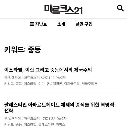
본
문
바
☰ 지난호
소개
낱권 구입
로
가
기
키워드: 중동
메
인
이스라엘, 이란 그리고 중동에서의 제국주의
내
앤 알렉산더 | 마르크스21 52호 | 12,969자
비
키워드: 중동, 이스라엘, 이란, 연속혁명론, 아제국주의, 제국주의론
게
이
팔레스타인 아파르트헤이트 체제의 종식을 위한 혁명적
션
전략
바
앤 알렉산더 | 마르크스21 47호 | 32,069자
키워드: 중동, 이스라엘, 팔레스타인, 하마스