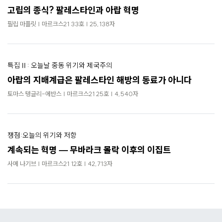
고립의 종식? 팔레스타인과 아랍 혁명
필립 마플릿 | 마르크스21 33호 | 25,138자
특집Ⅱ: 오늘날 중동 위기와 제국주의
아랍의 지배계급은 팔레스타인 해방의 동료가 아니다
토마스 텡글리-에반스 | 마르크스21 25호 | 4,540자
쟁점:오늘의 위기와 저항
계속되는 혁명 — 무바라크 몰락 이후의 이집트
사메 나기브 | 마르크스21 12호 | 42,713자