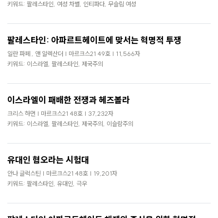
로
키워드: 팔레스타인, 여성 차별, 인티파다, 무슬림 여성
가
기
팔레스타인: 아파르트헤이트에 맞서는 혁명적 투쟁
일란 파페 , 앤 알렉산더 | 마르크스21 49호 | 11,566자
키워드: 이스라엘, 팔레스타인, 제국주의
이스라엘이 패배한 전쟁과 헤즈볼라
크리스 하먼 | 마르크스21 48호 | 37,232자
키워드: 이스라엘, 팔레스타인, 제국주의, 이슬람주의
유대인 혐오라는 시험대
안나 글럭스틴 | 마르크스21 48호 | 19,201자
키워드: 팔레스타인, 유대인, 극우