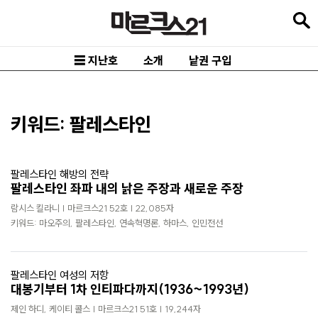
본
문
바
☰ 지난호
소개
낱권 구입
로
가
기
키워드: 팔레스타인
메
인
팔레스타인 해방의 전략
내
팔레스타인 좌파 내의 낡은 주장과 새로운 주장
비
람시스 킬라니 | 마르크스21 52호 | 22,085자
키워드: 마오주의, 팔레스타인, 연속혁명론, 하마스, 인민전선
게
이
션
팔레스타인 여성의 저항
대봉기부터 1차 인티파다까지(1936~1993년)
바
제인 하디, 케이티 콜스 | 마르크스21 51호 | 19,244자