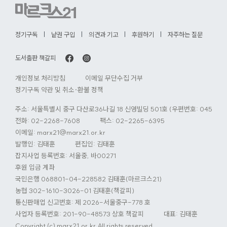
정기구독
낱권 구입
의견과 기고
후원하기
자주하는 질문
도서출판 책갈피
개인정보 처리방침
이메일 무단수집 거부
정기구독 약관 및 취소·환불 정책
주소: 서울특별시 중구 다산로36나길 18 신영빌딩 501호 (우편번호: 04584)
전화:
02-2268-7608
팩스: 02-2265-6395
이메일:
marx21@marx21.or.kr
발행인: 김태훈
편집인: 김태훈
잡지사업 등록번호: 서울중, 바00271
후원 입금 계좌
국민은행 068801-04-228582 김태훈(마르크스21)
농협 302-1610-3026-01 김태훈(책갈피)
통신판매업 신고번호: 제 2026-서울중구-778 호
사업자 등록번호: 201-90-48573 상호 책갈피
대표: 김태훈
Copyright (c) marx21.or.kr All rights reserved